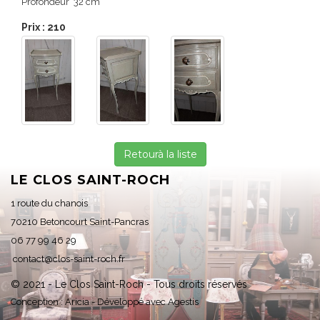
Profondeur 32 cm
Prix : 210
Retourà la liste
LE CLOS SAINT-ROCH
1 route du chanois
70210 Betoncourt Saint-Pancras
06 77 99 46 29
contact@clos-saint-roch.fr
© 2021 - Le Clos Saint-Roch - Tous droits réservés
Conception :
Aricia
- Développé avec
Agestis