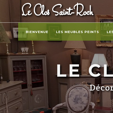
Le Clos Saint-Roch
BIENVENUE
LES MEUBLES PEINTS
LE
LE C
Décor