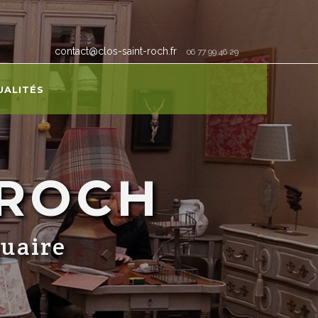
contact@clos-saint-roch.fr
06 77 99 46 29
UALITÉS
-ROCH
quaire